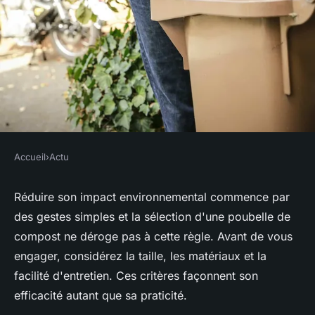
Accueil
›
Actu
ACTU
Acheter une poubelles de
Réduire son impact environnemental commence par
des gestes simples et la sélection d'une poubelle de
compost : les critères de choix
compost ne déroge pas à cette règle. Avant de vous
à retenir
engager, considérez la taille, les matériaux et la
facilité d'entretien. Ces critères façonnent son
François
•
3 avril 2024
•
3 min de lecture
efficacité autant que sa praticité.