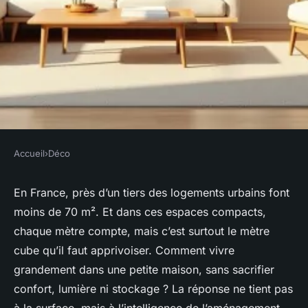
Accueil
›
Déco
DÉCO
Optimiser l'espace d'une petite
En France, près d’un tiers des logements urbains font
moins de 70 m². Et dans ces espaces compacts,
maison pour un meilleur
chaque mètre compte, mais c’est surtout le mètre
confort
cube qu’il faut apprivoiser. Comment vivre
grandement dans une petite maison, sans sacrifier
Camil
•
22/05/2026 10:21
•
9 min de lecture
confort, lumière ni stockage ? La réponse ne tient pas