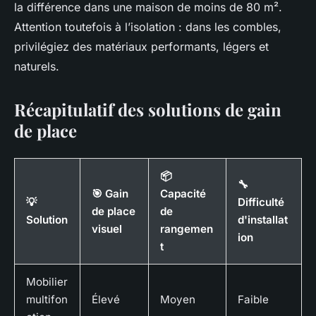
la différence dans une maison de moins de 80 m².
Attention toutefois à l’isolation : dans les combles,
privilégiez des matériaux performants, légers et
naturels.
Récapitulatif des solutions de gain
de place
📦
🔧
🎯 Gain
Capacité
💡
Difficulté
de place
de
Solution
d'installat
visuel
rangemen
ion
t
Mobilier
multifon
Élevé
Moyen
Faible