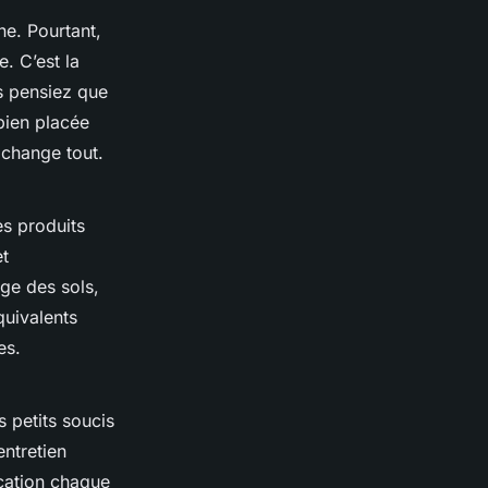
ne. Pourtant,
. C’est la
us pensiez que
bien placée
 change tout.
es produits
et
age des sols,
quivalents
es.
s petits soucis
entretien
ication chaque