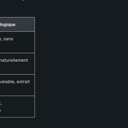
logique
, sans
 naturellement
elable, extrait
,
e