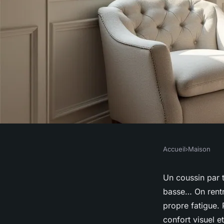
Accueil
›
Maison
MAISON
Votre maison est-ell
Un coussin par t
basse… On rentre
conseils pratiques à
propre fatigue. 
confort visuel e