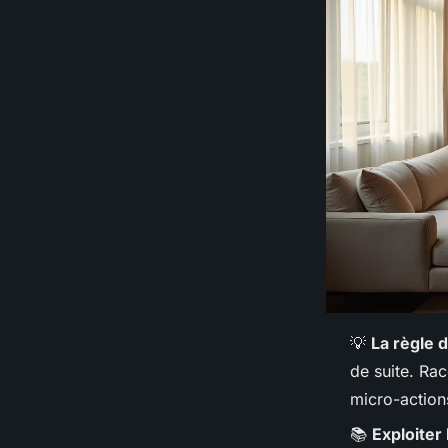
💡
La règle 
de suite. Rac
micro-actions
📚
Exploiter 