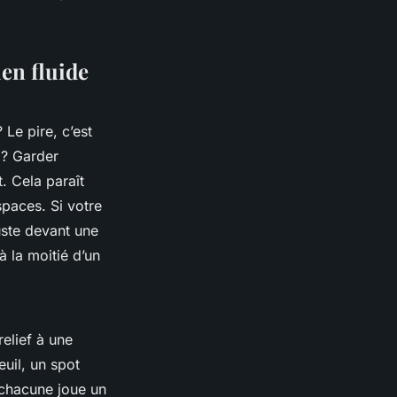
en fluide
Le pire, c’est
 ? Garder
. Cela paraît
spaces. Si votre
uste devant une
à la moitié d’un
relief à une
uil, un spot
 chacune joue un