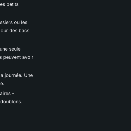
es petits
ossiers ou les
 pour des bacs
 une seule
s peuvent avoir
 la journée. Une
e.
aires -
s doublons.