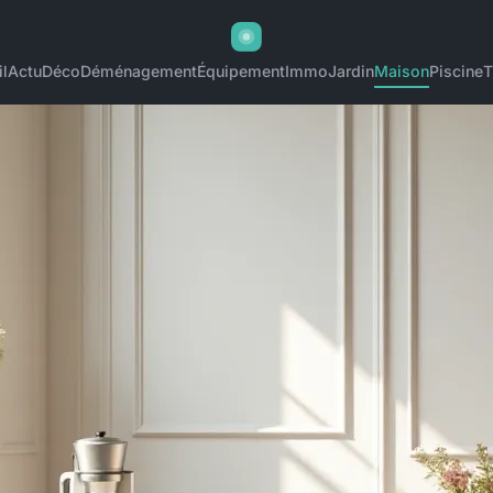
l
Actu
Déco
Déménagement
Équipement
Immo
Jardin
Maison
Piscine
T