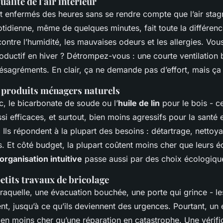
alité de l'air intérieur
t enfermés des heures sans se rendre compte que l’air stag
tidienne, même de quelques minutes, fait toute la différence
ontre l’humidité, les mauvaises odeurs et les allergies. Vo
roductif en hiver ? Détrompez-vous : une courte ventilation 
désagréments. En clair, ça ne demande pas d’effort, mais ça
s produits ménagers naturels
c, le bicarbonate de soude ou l’
huile de lin
pour le bois - c
si efficaces, et surtout, bien moins agressifs pour la santé 
 Ils répondent à la plupart des besoins : détartrage, nettoy
s. Et côté budget, la plupart coûtent moins cher que leurs é
organisation intuitive
passe aussi par des choix écologiqu
petits travaux de bricolage
craquelle, une évacuation bouchée, une porte qui grince - le
nt, jusqu’à ce qu’ils deviennent des urgences. Pourtant, un 
ien moins cher qu’une réparation en catastrophe. Une vérif