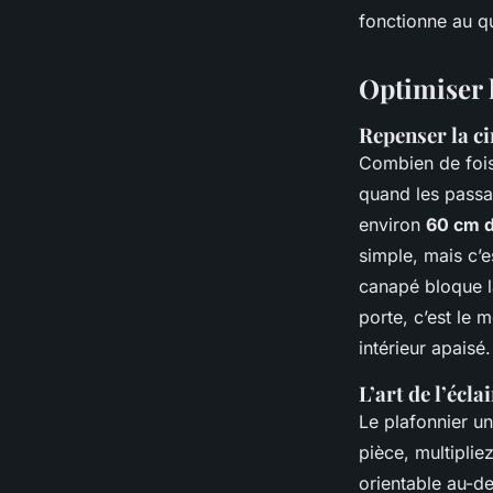
fonctionne au qu
Aubine
•
20/05/2026 07:07
•
10 min de lecture
Optimiser 
Repenser la ci
Combien de fois
quand les passa
environ
60 cm d
simple, mais c’e
canapé bloque la
porte, c’est le 
intérieur apaisé.
L’art de l’écl
Le plafonnier uni
pièce, multiplie
orientable au-de