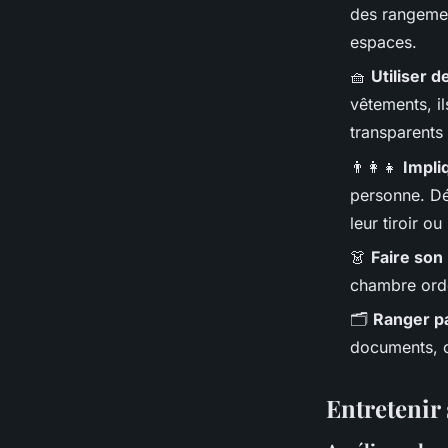
des rangement
espaces.
🧺
Utiliser 
vêtements, i
transparents
👨‍👩‍👧
Impliq
personne. Dé
leur tiroir ou
👗
Faire son 
chambre ord
🗂️
Ranger pa
documents, ch
Entretenir