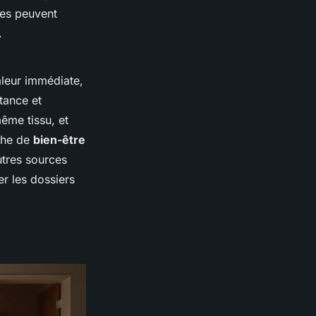
ues peuvent
.
haleur immédiate,
stance et
ême tissu, et
rche de
bien-être
utres sources
er les dossiers