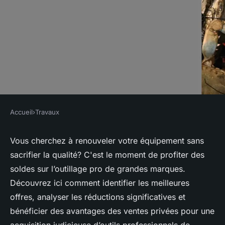
Accueil
›
Travaux
TRAVAUX
Soldes outillage pro de
Vous cherchez à renouveler votre équipement sans
sacrifier la qualité? C'est le moment de profiter des
grandes marques
soldes sur l’outillage pro de grandes marques.
Découvrez ici comment identifier les meilleures
Aurélie
•
10 mai 2024
•
2 min de lecture
offres, analyser les réductions significatives et
bénéficier des avantages des ventes privées pour une