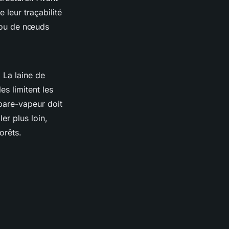
 leur traçabilité
s ou de nœuds
. La laine de
es limitent les
 pare-vapeur doit
er plus loin,
orêts.