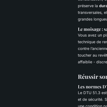
préserve la
dura
transversales, e
grandes longueur
Le moisage : s
Vous avez un pla
technique de ren
contre l’ancienn
toucher au revê
affaiblie - discr
Réussir so
Les normes DT
Le DTU 51.3 est 
et de sécurité. 
une condition p