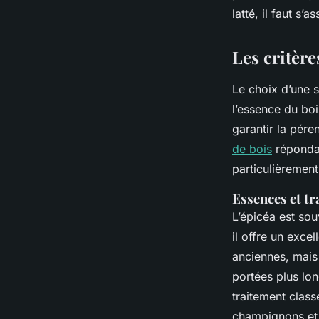
latté, il faut s’
Aubine
•
06/07/2026 11:13
•
8 min de lecture
Les critère
Le choix d’une s
l’essence du boi
garantir la pére
de bois
répondan
particulièrement
Essences et tr
L’épicéa est souv
il offre un exce
anciennes, mais
portées plus lon
traitement class
champignons et 