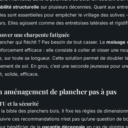
bilité structurelle
sur plusieurs décennies. Quant aux entre
lles sont essentielles pour empêcher le vrillage des solives -
s. Elles agissent comme des entretoises latérales et rigidif
auver une charpente fatiguée
ncher qui fléchit ? Pas besoin de tout casser. Le
moisage
e
forcement efficace : elle consiste à coller et visser une nou
e, sur toute sa longueur. Cette solution permet de doubler 
tement de sol. En gros, c’est une seconde jeunesse pour un
et, solide, efficace.
n aménagement de plancher pas à pas
U et la sécurité
la bible des planchers bois. Il fixe les règles de dimensio
Suivre ces recommandations n’est pas qu’une question de bo
our bénéficier de la
garantie décennale
en cas de sinistre s