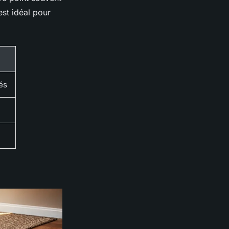
st idéal pour
és