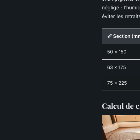
négligé : l’humi
éviter les retrai
📏 Section (m
50 x 150
63 x 175
75 x 225
Calcul de 