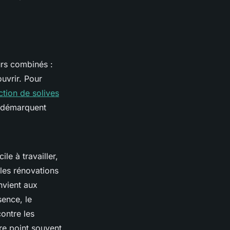
urs combinés :
ouvrir. Pour
ction de solives
e démarquent
ile à travailler,
 les rénovations
nvient aux
sence, le
contre les
re point souvent