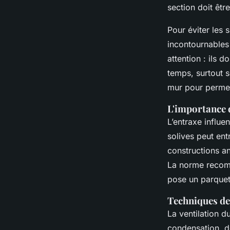
section doit êtr
Pour éviter les 
incontournables 
attention : ils d
temps, surtout s
mur pour permett
L'importance d
L’entraxe influe
solives peut ent
constructions a
La norme recomm
pose un parquet
Techniques de
La ventilation d
condensation, do