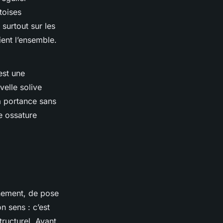
toises
 surtout sur les
ient l’ensemble.
st une
velle solive
la portance sans
e ossature
nnement, de pose
n sens : c’est
tructurel. Avant