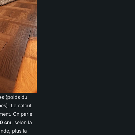
es (poids du
es). Le calcul
ment. On parle
60 cm
, selon la
ande, plus la