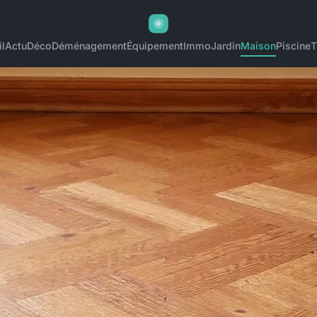
l
Actu
Déco
Déménagement
Équipement
Immo
Jardin
Maison
Piscine
T