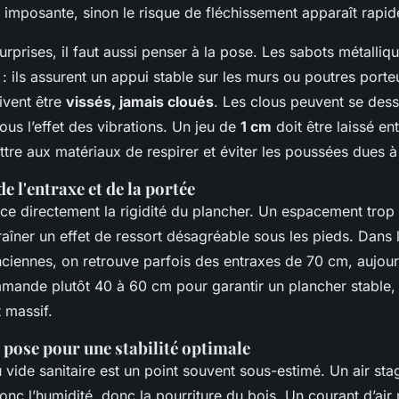
e imposante, sinon le risque de fléchissement apparaît rapi
surprises, il faut aussi penser à la pose. Les sabots métalliq
: ils assurent un appui stable sur les murs ou poutres porte
oivent être
vissés, jamais cloués
. Les clous peuvent se dess
ous l’effet des vibrations. Un jeu de
1 cm
doit être laissé ent
re aux matériaux de respirer et éviter les poussées dues à 
e l'entraxe et de la portée
nce directement la rigidité du plancher. Un espacement trop
raîner un effet de ressort désagréable sous les pieds. Dans 
nciennes, on retrouve parfois des entraxes de 70 cm, aujour
ande plutôt 40 à 60 cm pour garantir un plancher stable, s
 massif.
 pose pour une stabilité optimale
u vide sanitaire est un point souvent sous-estimé. Un air sta
nc l’humidité, donc la pourriture du bois. Un courant d’air 