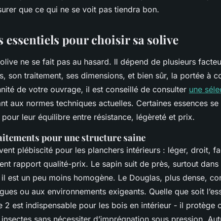
assurer que ce qui ne se voit pas tiendra bon.
s essentiels pour choisir sa solive
olive ne se fait pas au hasard. Il dépend de plusieurs facte
s, son traitement, ses dimensions, et bien sûr, la portée à c
nnité de votre ouvrage, il est conseillé de consulter
une séle
t aux normes techniques actuelles. Certaines essences s
 pour leur équilibre entre résistance, légèreté et prix.
aitements pour une structure saine
ent plébiscité pour les planchers intérieurs : léger, droit, fac
llent rapport qualité-prix. Le sapin suit de près, surtout dans
 il est un peu moins homogène. Le Douglas, plus dense, co
gues ou aux environnements exigeants. Quelle que soit l’es
e 2 est indispensable pour les bois en intérieur - il protège 
insectes sans nécessiter d’imprégnation sous pression. Aut