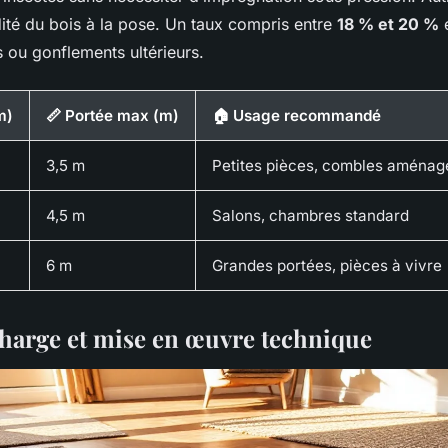
dité du bois à la pose. Un taux compris entre
18 % et 20 %
e
ts ou gonflements ultérieurs.
m)
📏 Portée max (m)
🏠 Usage recommandé
3,5 m
Petites pièces, combles aménag
4,5 m
Salons, chambres standard
6 m
Grandes portées, pièces à vivre
charge et mise en œuvre technique