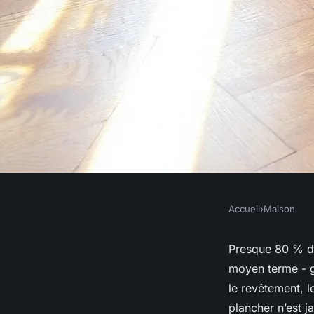
Accueil
›
Maison
MAISON
Les meilleures soli
Presque 80 % de
moyen terme - g
plancher en bois op
le revêtement, le
plancher n’est j