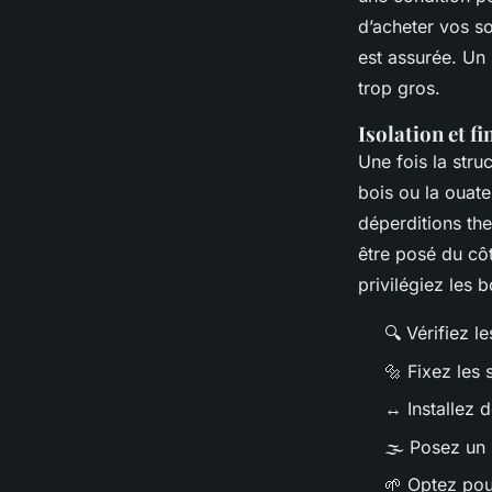
d’acheter vos so
est assurée. Un 
trop gros.
Isolation et f
Une fois la struc
bois ou la ouate
déperditions the
être posé du côt
privilégiez les b
🔍 Vérifiez l
🔩 Fixez les 
↔️ Installez 
🌫️ Posez un 
🌱 Optez pour