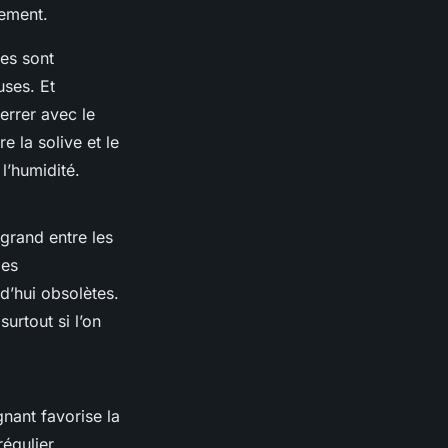
dement.
ues sont
uses. Et
errer avec le
re la solive et le
l’humidité.
 grand entre les
les
d’hui obsolètes.
urtout si l’on
gnant favorise la
régulier